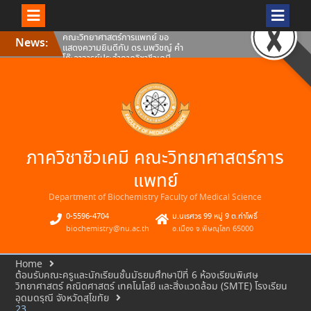
Skip
คณะวิทยาศาสตร์การแพทย์ ขอ
News:
to
แสดงความยินดีกับ ดร.นพวิชญ์ คำ
content
โท๊ะอาจารย์ประจำภาควิชาชีวเคมี
คณะวิทยาศาสตร์การแพทย์
มหาวิทยาลัยนเรศวร
คณะวิทยาศาสตร์การแพทย์
มหาวิทยาลัยนเรศวร ขอแสดงความ
ยินดีกับดร.ธเนศ สอนดา อาจารย์
ประจำภาควิชาชีวเคมี คณะ
วิทยาศาสตร์การแพทย์
คณะวิทยาศาสตร์การแพทย์ ขอ
ภาควิชาชีวเคมี คณะวิทยาศาสตร์การ
แสดงความยินดีกับ ผศ.ดร.สมภพว์
พินิจ อาจารย์ประจำภาควิชาชีวเคมี
คณะวิทยาศาสตร์การแพทย์
แพทย์
มหาวิทยาลัยนเรศวร
Department of Biochemistry Faculty of Medical Science
0-5596-4704
ม.นเรศวร 99 หมู่ 9 ต.ท่าโพธิ์
biochemistry@nu.ac.th
อ.เมือง จ.พิษณุโลก 65000
Home
ต้อนรับคณะครูและนักเรียนชั้นมัธยมศึกษาปีที่ 6 ห้องเรียนพิเศษ
วิทยาศาสตร์ คณิตศาสตร์ เทคโนโลยี และสิ่งแวดล้อม (SMTE) โรงเรียน
อุดมดรุณี จังหวัดสุโขทัย
23