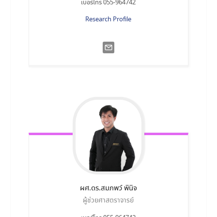
เบอร์โทร 055-964742
Research Profile
ผศ.ดร.สมภพว์
พินิจ
ผู้ช่วยศาสตราจารย์