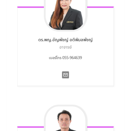
ดร.พญ.อัญพัชญ์
อติพิมลพัชญ์
อาจารย์
เบอร์โทร 055-964639