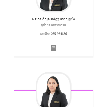
ผศ.ดร.กัญจน์ณัฏฐ์
เทอญชูชีพ
ผู้ช่วยศาสตราจารย์
เบอร์โทร 055-964636