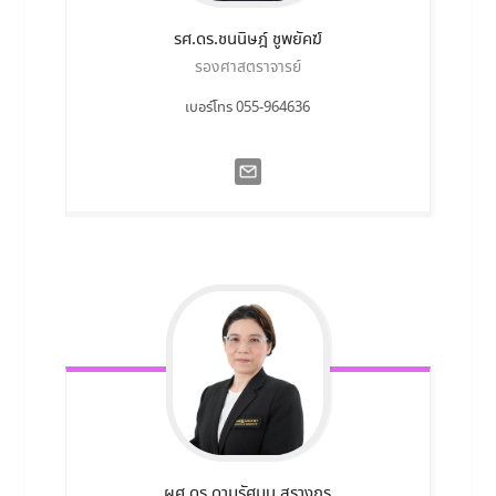
รศ.ดร.ชนนิษฎ์
ชูพยัคฆ์
รองศาสตราจารย์
เบอร์โทร 055-964636
ผศ.ดร.ดามรัศมน
สุรางกูร