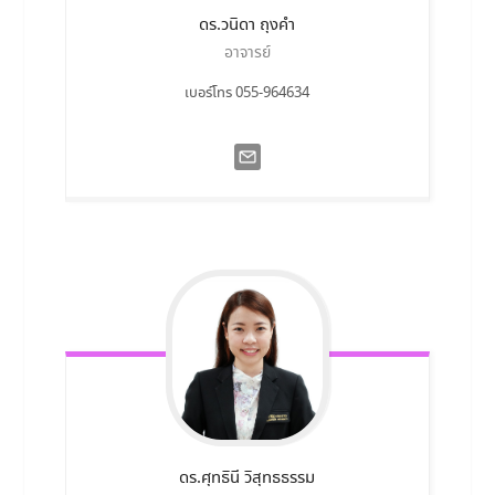
ดร.วนิดา
ถุงคำ
อาจารย์
เบอร์โทร 055-964634
ดร.ศุทธินี
วิสุทธธรรม