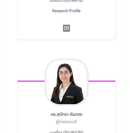
เบอร์โทร 055-964742
Research Profile
ดร.สุภัทรา
คันทรง
ผู้ช่วยคณบดี
เบอร์โทร 055-964760