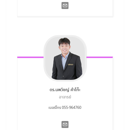
ดร.นพวิชญ์
คำโท๊ะ
อาจารย์
เบอร์โทร 055-964760