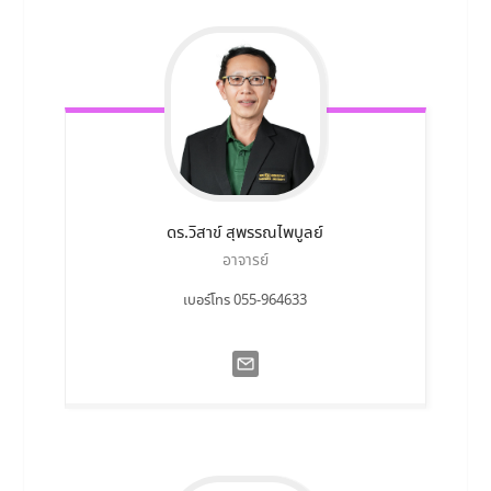
ดร.วิสาข์
สุพรรณไพบูลย์
อาจารย์
เบอร์โทร 055-964633