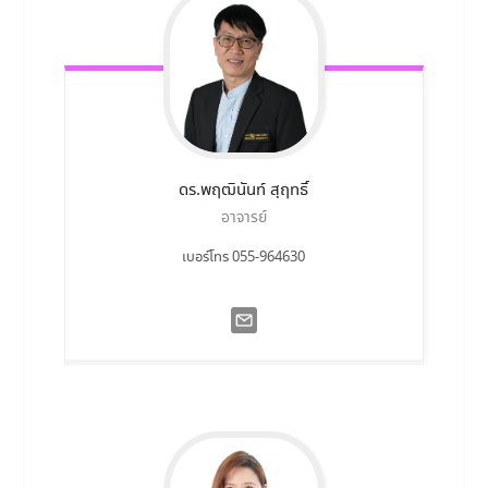
ดร.พฤฒินันท์
สุฤทธิ์
อาจารย์
เบอร์โทร 055-964630