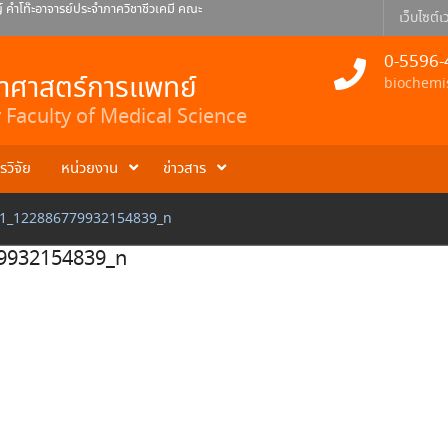
คำโท๊ะอาจารย์ประจำภาควิชาชีวเคมี คณะ
เว็บไซต์เว
ยินดีกับดร.ธเนศ สอนดา อาจารย์ประจำ
0-5596-
 พินิจ อาจารย์ประจำภาควิชาชีวเคมี
ยาศาสตร์การแพทย์
biochemi
Faculty of Medical Science
รวิจัย
หน่วยงาน
ข่าวสาร
1_122886779932154839_n
9932154839_n