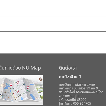
เส้นทางด้วย NU Map
ติดต่อเรา
ภาควิชาชีวเคมี
คณะวิทยาศาสตร์การแพทย์
มหาวิทยาลัยนเรศวร 99 หมู่ 9
ตำบลท่าโพธิ์ อำเภอเมืองพิษณุโลก
จังหวัดพิษณุโลก
รหัสไปรษณีย์ 65000
โทรศัพท์ : 055 964705