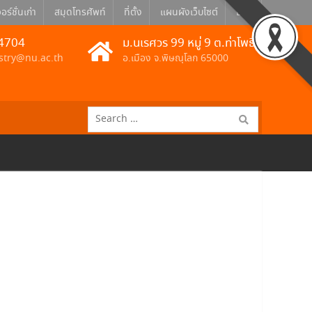
อร์ชั่นเก่า
สมุดโทรศัพท์
ที่ตั้ง
แผนผังเว็บไซต์
Eng
4704
ม.นเรศวร 99 หมู่ 9 ต.ท่าโพธิ์
stry@nu.ac.th
อ.เมือง จ.พิษณุโลก 65000
Search
for: