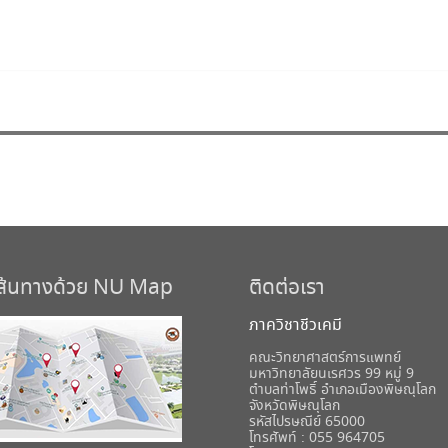
เส้นทางด้วย NU Map
ติดต่อเรา
ภาควิชาชีวเคมี
คณะวิทยาศาสตร์การแพทย์
มหาวิทยาลัยนเรศวร 99 หมู่ 9
ตำบลท่าโพธิ์ อำเภอเมืองพิษณุโลก
จังหวัดพิษณุโลก
รหัสไปรษณีย์ 65000
โทรศัพท์ : 055 964705