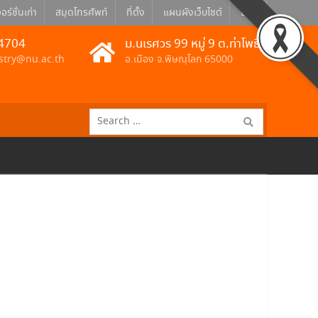
อร์ชั่นเก่า
สมุดโทรศัพท์
ที่ตั้ง
แผนผังเว็บไซต์
Eng
4704
ม.นเรศวร 99 หมู่ 9 ต.ท่าโพธิ์
stry@nu.ac.th
อ.เมือง จ.พิษณุโลก 65000
Search
for: