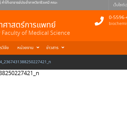
คำโท๊ะอาจารย์ประจำภาควิชาชีวเคมี คณะ
เว็บไซต์เว
ยินดีกับดร.ธเนศ สอนดา อาจารย์ประจำ
0-5596-
 พินิจ อาจารย์ประจำภาควิชาชีวเคมี
ยาศาสตร์การแพทย์
biochemi
Faculty of Medical Science
รวิจัย
หน่วยงาน
ข่าวสาร
4_2367431388250227421_n
88250227421_n