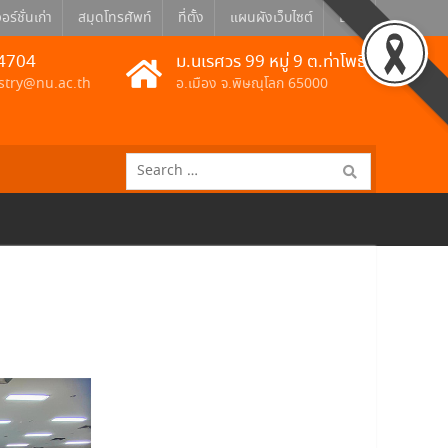
อร์ชั่นเก่า
สมุดโทรศัพท์
ที่ตั้ง
แผนผังเว็บไซต์
Eng
4704
ม.นเรศวร 99 หมู่ 9 ต.ท่าโพธิ์
stry@nu.ac.th
อ.เมือง จ.พิษณุโลก 65000
Search
for: