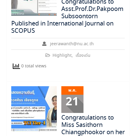
Congratulations to
Asst.Prof.Dr.Pakpoom
Subsoontorn
Published in International Journal on
SCOPUS
jeerawanth@nu.ac.th
Highlight
,
เรื่องเด่น
0 total views
พ.ค.
21
Congratulations to
Miss Sasithorn
Chiangphookor on her