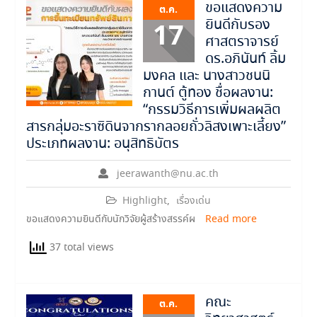
ขอแสดงความ
ต.ค.
ยินดีกับรอง
17
ศาสตราจารย์
ดร.อภินันท์ ลิ้ม
มงคล และ นางสาวชนนิ
กานต์ ตู้ทอง ชื่อผลงาน:
“กรรมวิธีการเพิ่มผลผลิต
สารกลุ่มอะราซิดินจากรากลอยถั่วลิสงเพาะเลี้ยง”
ประเภทผลงาน: อนุสิทธิบัตร
jeerawanth@nu.ac.th
Highlight
,
เรื่องเด่น
ขอแสดงความยินดีกับนักวิจัยผู้สร้างสรรค์ผ
Read more
37 total views
คณะ
ต.ค.