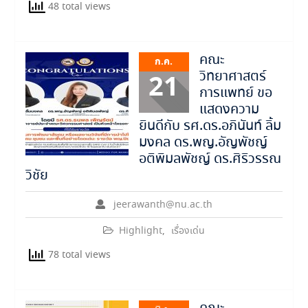
48 total views
คณะ
ก.ค.
วิทยาศาสตร์
21
การแพทย์ ขอ
แสดงความ
ยินดีกับ รศ.ดร.อภินันท์ ลิ้ม
มงคล ดร.พญ.อัญพัชญ์
อติพิมลพัชญ์ ดร.ศิริวรรณ
วิชัย
jeerawanth@nu.ac.th
Highlight
,
เรื่องเด่น
78 total views