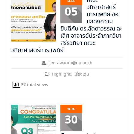
คณะ
มิ.ย.
วิทยาศาสตร์
05
การแพทย์ ขอ
แสดงความ
ยินดีกับ ดร.ลัดดาวรรณ ละ
เลิศ อาจารย์ประจำภาควิชา
สรีรวิทยา คณะ
วิทยาศาสตร์การแพทย์
jeerawanth@nu.ac.th
Highlight
,
เรื่องเด่น
37 total views
พ.ค.
30