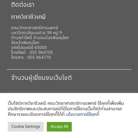
ติดต่อเรา
ภาควิชาชีวเคมี
คณะวิทยาศาสตร์การแพทย์
มหาวิทยาลัยนเรศวร 99 หมู่ 9
ตำบลท่าโพธิ์ อำเภอเมืองพิษณุโลก
จังหวัดพิษณุโลก
รหัสไปรษณีย์ 65000
โทรศัพท์ : 055 964705
โทรสาร : 055 964770
จำนวนผู้เยี่ยมชมเว็บไซต์
เว็บไซต์ภาควิชาชีวเคมี คณะวิทยาศาสตร์การแพทย์ ใช้คุกกี้เพื่อเพิ่ม
ประสิทธิภาพและประสบการณ์ที่ดีในการใช้งานเว็บไซต์ท่านสามารถ
ศึกษารายละเอียดการใช้คุกกี้ได้ที่
นโยบายการใช้คุกกี้
Copyright © All rights reserved. 2017 มหาวิทยาลัยนเรศวร
Cookie Settings
Accept All
Naresuan University Powered by
CITCOMS
University Hub by
WEN Themes