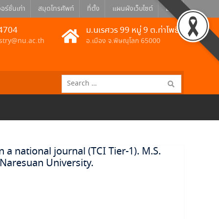
อร์ชั่นเก่า
สมุดโทรศัพท์
ที่ตั้ง
แผนผังเว็บไซต์
Eng
4704
ม.นเรศวร 99 หมู่ 9 ต.ท่าโพธิ์
stry@nu.ac.th
อ.เมือง จ.พิษณุโลก 65000
Search
for:
a national journal (TCI Tier-1). M.S.
 Naresuan University.