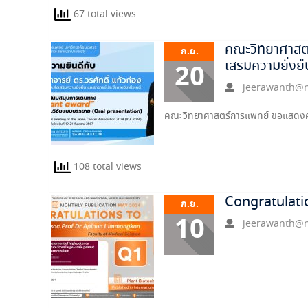
67 total views
คณะวิทยาศาสตร
ก.ย.
เสริมความยั่งย
20
jeerawanth@n
คณะวิทยาศาสตร์การแพทย์ ขอแสดงค
108 total views
Congratulati
ก.ย.
10
jeerawanth@n