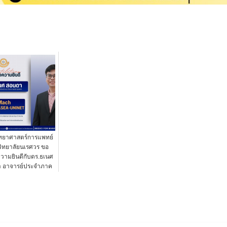
ทยาศาสตร์การแพทย์
ิทยาลัยนเรศวร ขอ
วามยินดีกับดร.ธเนศ
 อาจารย์ประจำภาค
วิชาชีวเคมี ...