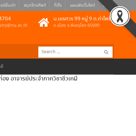
อร์ชั่นเก่า
สมุดโทรศัพท์
ที่ตั้ง
แผนผังเว็บไซต์
Eng
4704
ม.นเรศวร 99 หมู่ 9 ต.ท่าโพธิ์
stry@nu.ac.th
อ.เมือง จ.พิษณุโลก 65000
Search
for:
มี
อง อาจารย์ประจำภาควิชาชีวเคมี