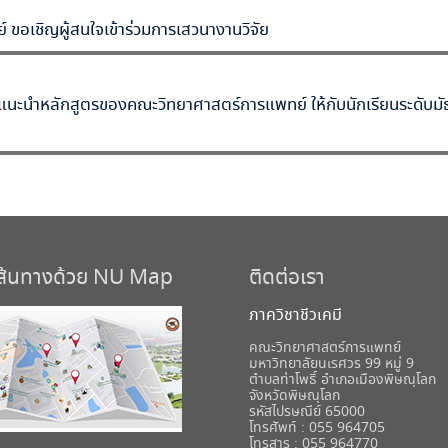
 ขอเชิญผู้สนใจเข้าร่วมการเสวนางานวิจัย
ะแนะนำหลักสูตรของคณะวิทยาศาสตร์การแพทย์ ให้กับนักเรียนระดับม
เส้นทางด้วย NU Map
ติดต่อเรา
ภาควิชาชีวเคมี
คณะวิทยาศาสตร์การแพทย์
มหาวิทยาลัยนเรศวร 99 หมู่ 9
ตำบลท่าโพธิ์ อำเภอเมืองพิษณุโลก
จังหวัดพิษณุโลก
รหัสไปรษณีย์ 65000
โทรศัพท์ : 055 964705
โทรสาร : 055 964770